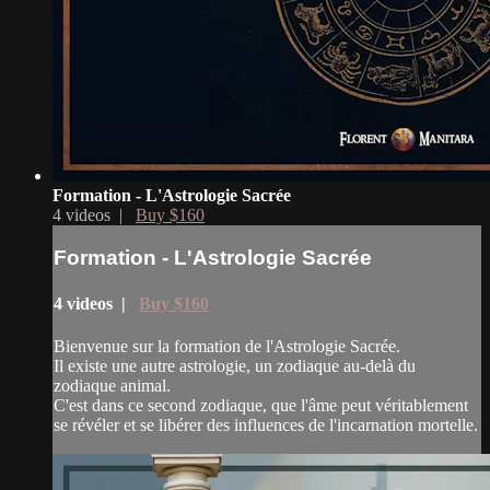
Formation - L'Astrologie Sacrée
4 videos |
Buy $160
Formation - L'Astrologie Sacrée
4 videos |
Buy $160
Bienvenue sur la formation de l'Astrologie Sacrée.
Il existe une autre astrologie, un zodiaque au-delà du
zodiaque animal.
C'est dans ce second zodiaque, que l'âme peut véritablement
se révéler et se libérer des influences de l'incarnation mortelle.