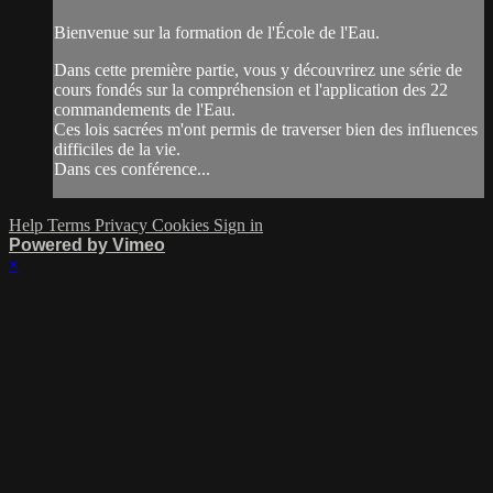
Bienvenue sur la formation de l'École de l'Eau.
Dans cette première partie, vous y découvrirez une série de
cours fondés sur la compréhension et l'application des 22
commandements de l'Eau.
Ces lois sacrées m'ont permis de traverser bien des influences
difficiles de la vie.
Dans ces conférence...
Help
Terms
Privacy
Cookies
Sign in
Powered by Vimeo
×