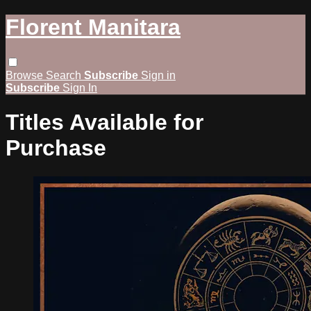
Florent Manitara
Browse
Search
Subscribe
Sign in
Subscribe
Sign In
Titles Available for
Purchase